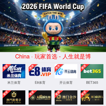
导航
校友之家
首页
校友之家
校友风采
踏实努力，不忘初心―杨帆舟
奋发有时,时不我待――孙阳
走下去，前面是一片芳草地――蔡启航
在远方 在路上――李泽良
做自己的摆渡者――戴润玺
志当存高远――段维江